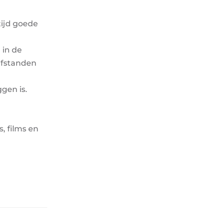
tijd goede
 in de
 afstanden
gen is.
, films en