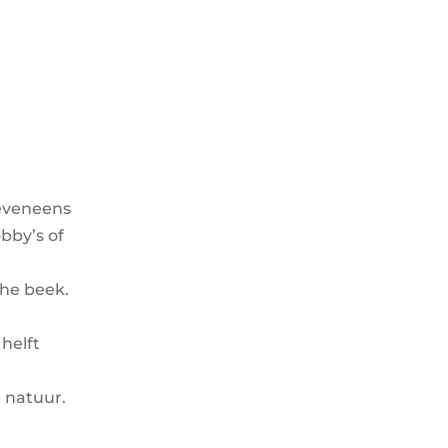
 eveneens
bby’s of
che beek.
helft
 natuur.