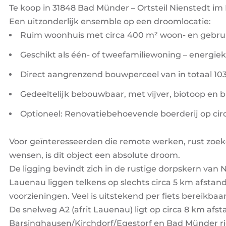
Te koop in 31848 Bad Münder – Ortsteil Nienstedt im 
Een uitzonderlijk ensemble op een droomlocatie:
Ruim woonhuis met circa 400 m² woon- en gebru
Geschikt als één- of tweefamiliewoning – energiek
Direct aangrenzend bouwperceel van in totaal 10
Gedeeltelijk bebouwbaar, met vijver, biotoop en bl
Optioneel: Renovatiebehoevende boerderij op cir
Voor geïnteresseerden die remote werken, rust zoek
wensen, is dit object een absolute droom.
De ligging bevindt zich in de rustige dorpskern va
Lauenau liggen telkens op slechts circa 5 km afstand.
voorzieningen. Veel is uitstekend per fiets bereikbaar
De snelweg A2 (afrit Lauenau) ligt op circa 8 km afs
Barsinghausen/Kirchdorf/Egestorf en Bad Münder ri