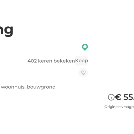
ng
Koop
402 keren bekeken
ot woonhuis, bouwgrond
€ 55
Originele vraagpr