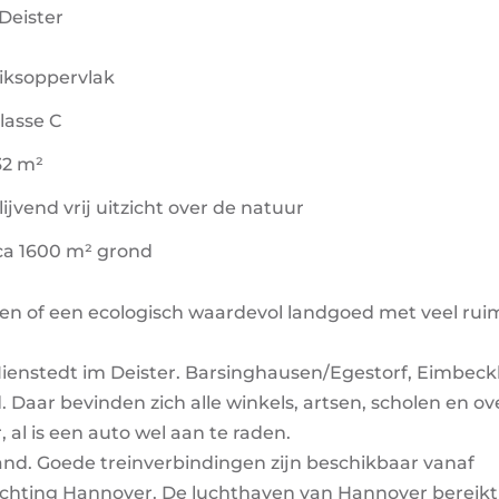
Deister
iksoppervlak
lasse C
32 m²
ijvend vrij uitzicht over de natuur
ca 1600 m² grond
en of een ecologisch waardevol landgoed met veel rui
n Nienstedt im Deister. Barsinghausen/Egestorf, Eimbec
 Daar bevinden zich alle winkels, artsen, scholen en ov
, al is een auto wel aan te raden.
tand. Goede treinverbindingen zijn beschikbaar vanaf
chting Hannover. De luchthaven van Hannover bereikt