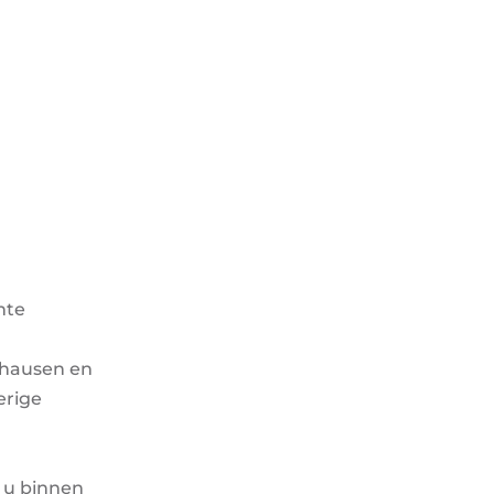
mte
khausen en
erige
 u binnen