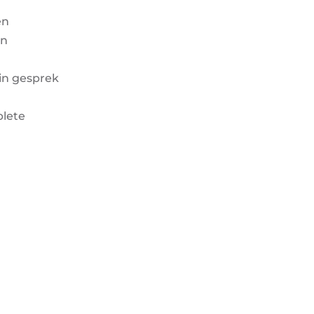
en
an
 in gesprek
plete