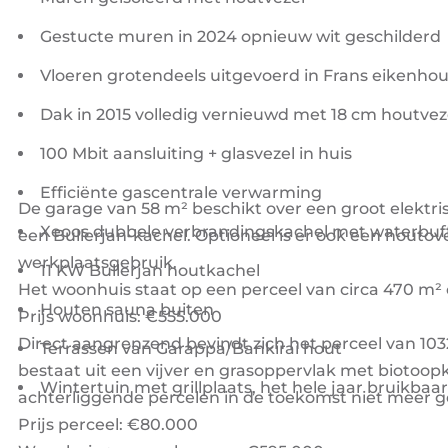
Gestucte muren in 2024 opnieuw wit geschilderd
Vloeren grotendeels uitgevoerd in Frans eikenhou
Dak in 2015 volledig vernieuwd met 18 cm houtvez
100 Mbit aansluiting + glasvezel in huis
Efficiënte gascentrale verwarming
De garage van 58 m² beschikt over een groot elektri
Xeoos dubbele verbrandingskachel met waterbuf
een Bullerjan-kachel. Optioneel is er ook een houtov
werkplaatsgebruik.
11 KW Bullerjan houtkachel
Het woonhuis staat op een perceel van circa 470 m²
Houten sauna buiten
Prijs woonhuis: €555.000
Direct aangrenzend bevindt zich het perceel van 1
Terrassen van Garappa/Bankirai hout
bestaat uit een vijver en grasoppervlak met biotoop
Wintertuin met grillplaats, het hele jaar bruikbaar
achterliggende percelen in de toekomst niet meer ge
Prijs perceel: €80.000