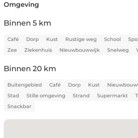
Omgeving
Binnen 5 km
Café
Dorp
Kust
Rustige weg
School
Spo
Zee
Ziekenhuis
Nieuwbouwwijk
Snelweg
Binnen 20 km
Buitengebied
Café
Dorp
Kust
Nieuwbouw
Stad
Stille omgeving
Strand
Supermarkt
T
Snackbar