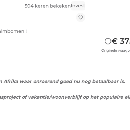
Invest
504 keren bekeken
palmbomen !
€ 37
Originele vraagpr
 Afrika waar onroerend goed nu nog betaalbaar is.
gsproject of vakantie/woonverblijf op het populaire ei