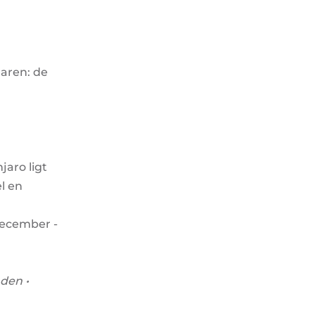
aren: de
jaro ligt
l en
December -
den •