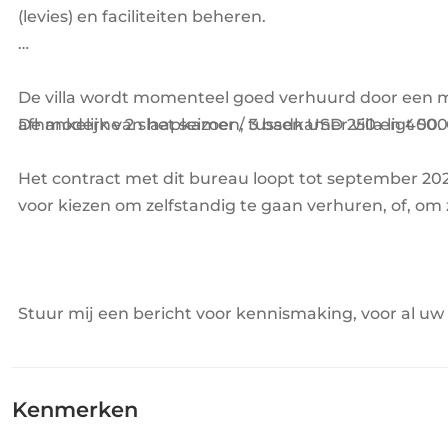
(levies) en faciliteiten beheren.
De villa wordt momenteel goed verhuurd door een m
De moderne 2 slaapkamer / 3 badkamer villa ligt 500
afhankelijk van het seizoen, tussen USD 250 en 400.
Het contract met dit bureau loopt tot september 2026
voor kiezen om zelfstandig te gaan verhuren, of, om zel
Stuur mij een bericht voor kennismaking, voor al uw
Kenmerken