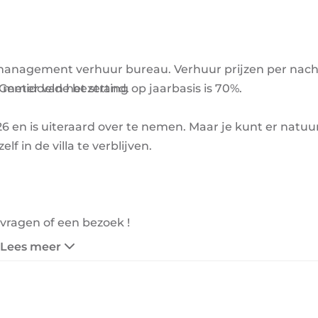
anagement verhuur bureau. Verhuur prijzen per nacht
 meter van het strand.
 Gemiddelde bezetting op jaarbasis is 70%.
 en is uiteraard over te nemen. Maar je kunt er natuur
f in de villa te verblijven.
 vragen of een bezoek !
Lees meer