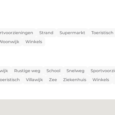
rtvoorzieningen
Strand
Supermarkt
Toeristisch
Woonwijk
Winkels
wijk
Rustige weg
School
Snelweg
Sportvoorz
oeristisch
Villawijk
Zee
Ziekenhuis
Winkels