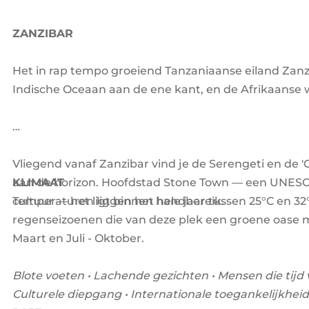
ZANZIBAR
Het in rap tempo groeiend Tanzaniaanse eiland Zan
Indische Oceaan aan de ene kant, en de Afrikaanse w
Vliegend vanaf Zanzibar vind je de Serengeti en de '
aan de horizon. Hoofdstad Stone Town — een UNES
KLIMAAT
cultuur — het ligt binnen handbereik.
Temperaturen liggen het hele jaar tussen 25°C en 3
regenseizoenen die van deze plek een groene oase 
Maart en Juli - Oktober.
Blote voeten • Lachende gezichten • Mensen die tijd
Culturele diepgang • Internationale toegankelijkheid