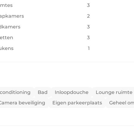
imtes
3
aapkamers
2
dkamers
3
letten
3
ukens
1
rconditioning
Bad
Inloopdouche
Lounge ruimte
Camera beveiliging
Eigen parkeerplaats
Geheel o