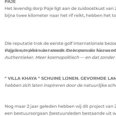
PAJE
Het levendig dorp Paje ligt aan de zuidoostkust van
bijna twee kilometer naar het rif reikt, hebben het
Die reputatie trok de eerste golf internationale bez
volgden, trokken de tweede. De kopers die hier vand
Paje is een plek waar steeds meer mensen kiezen om
Authentieker. Meer kosmopolitisch — en dat zonder o
" VILLA KHAYA " SCHUINE LIJNEN. GEVORMDE L
hebben zich laten inspireren door de natuurlijke s
Nog maar 2 jaar geleden hebben wij dit project van 2
een bestuursorgaan (bestuursleden bestaande uit w