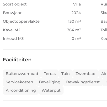
Soort object
Villa
Ru
Bouwjaar
2024
Sl
Objectoppervlakte
130 m²
Ba
Kavel M2
364 m²
Toi
Inhoud M3
0 m³
Ke
Faciliteiten
Buitenzwembad
Terras
Tuin
Zwembad
Ai
Servicekosten
Beveiliging
Bewakingsdienst
Airconditioning
Waterput