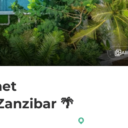
Al
het
Zanzibar 🌴