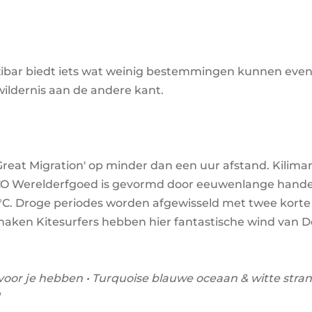
zibar biedt iets wat weinig bestemmingen kunnen even
ildernis aan de andere kant.
Great Migration' op minder dan een uur afstand. Kiliman
CO Werelderfgoed is gevormd door eeuwenlange hande
2°C. Droge periodes worden afgewisseld met twee korte
maken Kitesurfers hebben hier fantastische wind van 
 voor je hebben • Turquoise blauwe oceaan & witte stran