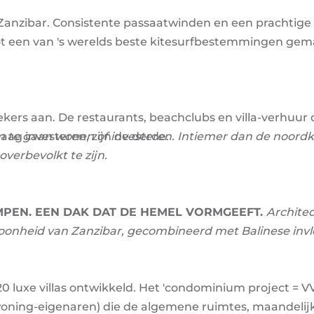
 Zanzibar. Consistente passaatwinden en een prachtige
 tot een van 's werelds beste kitesurfbestemmingen gem
oekers aan. De restaurants, beachclubs en villa-verhuur
aag investeren, zijn de derde.
 te gaan wonen of investeren. Intiemer dan de noordk
verbevolkt te zijn.
AMPEN. EEN DAK DAT DE HEMEL VORMGEEFT.
Archite
choonheid van Zanzibar, gecombineerd met Balinese inv
0 luxe villas ontwikkeld. Het 'condominium project = V
oning-eigenaren) die de algemene ruimtes, maandelij