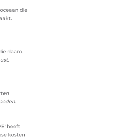
 oceaan die
aakt.
 die daarop
ust.
cten
loeden.
VE' heeft
kse kosten