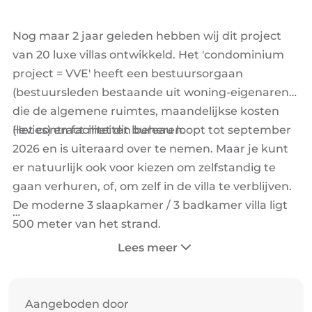
Nog maar 2 jaar geleden hebben wij dit project
van 20 luxe villas ontwikkeld. Het 'condominium
project = VVE' heeft een bestuursorgaan
(bestuursleden bestaande uit woning-eigenaren)
die de algemene ruimtes, maandelijkse kosten
(levies) en faciliteiten beheren.
Het contract met dit bureau loopt tot september
2026 en is uiteraard over te nemen. Maar je kunt
er natuurlijk ook voor kiezen om zelfstandig te
gaan verhuren, of, om zelf in de villa te verblijven.
De moderne 3 slaapkamer / 3 badkamer villa ligt
500 meter van het strand.
Lees meer
Stuur mij een bericht voor kennismaking, voor al
uw vragen of een bezoek !
De villa wordt momenteel goed verhuurd door
Aangeboden door