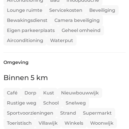
Airconditioning
Bad
Inloopdouche
Lounge ruimte
Servicekosten
Beveiliging
Bewakingsdienst
Camera beveiliging
Eigen parkeerplaats
Geheel omheind
Airconditioning
Waterput
Omgeving
Binnen 5 km
Café
Dorp
Kust
Nieuwbouwwijk
Rustige weg
School
Snelweg
Sportvoorzieningen
Strand
Supermarkt
Toeristisch
Villawijk
Winkels
Woonwijk