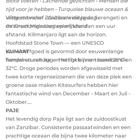
Blote voeten • Lachende gezichten • Mensen die
tijd voor je hebben • Turquoise blauwe oceaan &
Vliegend vanaf Zanzibar vind je de Serengeti en
witte stranden • Culturele diepgang •
de 'Great Migration' op minder dan een uur
Internationale toegankelijkheid
afstand. Kilimanjaro ligt aan de horizon.
Hoofdstad Stone Town — een UNESCO
Werelderfgoed is gevormd door eeuwenlange
KLIMAAT
handel en cultuur — het ligt binnen handbereik.
Temperaturen liggen het hele jaar tussen 25°C en
32°C. Droge periodes worden afgewisseld met
twee korte regenseizoenen die van deze plek een
groene oase maken Kitesurfers hebben hier
fantastische wind van December - Maart en Juli -
Oktober.
PAJE
Het levendig dorp Paje ligt aan de zuidoostkust
van Zanzibar. Consistente passaatwinden en een
prachtige oceaan die bijna twee kilometer naar