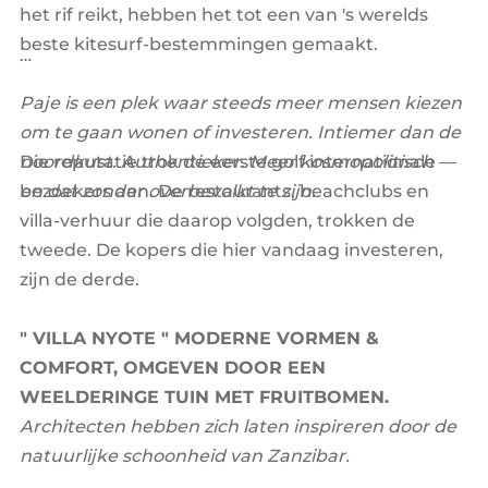
het rif reikt, hebben het tot een van 's werelds
beste kitesurf-bestemmingen gemaakt.
Paje is een plek waar steeds meer mensen kiezen
om te gaan wonen of investeren. Intiemer dan de
Die reputatie trok de eerste golf internationale
noordkust. Authentieker. Meer kosmopolitisch —
bezoekers aan. De restaurants, beachclubs en
en dat zonder overbevolkt te zijn.
villa-verhuur die daarop volgden, trokken de
tweede. De kopers die hier vandaag investeren,
zijn de derde.
" VILLA NYOTE " MODERNE VORMEN &
COMFORT, OMGEVEN DOOR EEN
WEELDERINGE TUIN MET FRUITBOMEN.
Architecten hebben zich laten inspireren door de
natuurlijke schoonheid van Zanzibar.