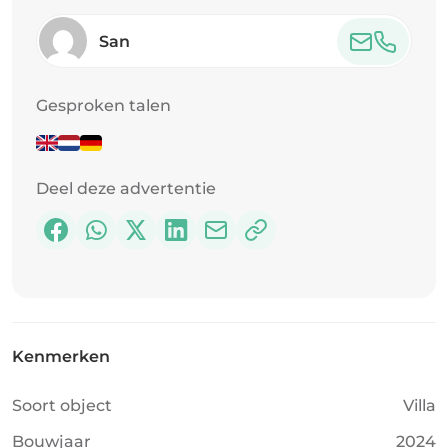
een management verhuur bureau. Verhuur
prijzen per nacht liggen, afhankelijk van het
San
seizoen, tussen USD 280 en 420. Gemiddelde
bezetting op jaarbasis is 70%.
Gesproken talen
Deel deze advertentie
Kenmerken
Soort object
Villa
Bouwjaar
2024