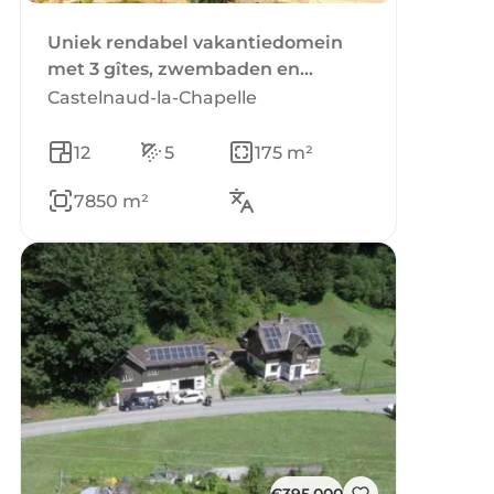
Uniek rendabel vakantiedomein
met 3 gîtes, zwembaden en
bouwgrond in Frankrijk, Dordogne
Castelnaud-la-Chapelle
te koop
12
5
175 m²
7850 m²