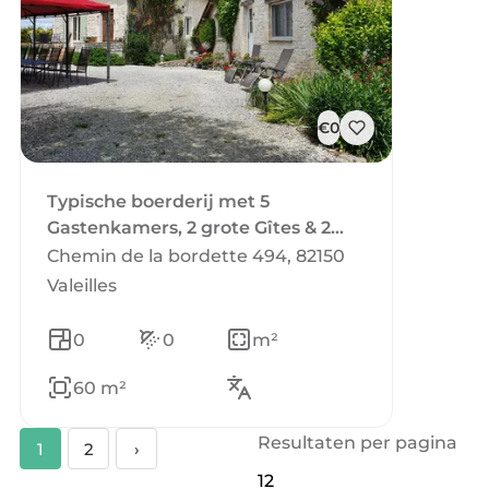
€0
Typische boerderij met 5
Gastenkamers, 2 grote Gîtes & 2
Glamping Pods
Chemin de la bordette 494, 82150
Valeilles
0
0
m²
60 m²
Resultaten per pagina
1
2
›