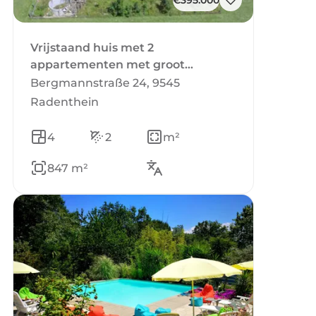
€395.000
Vrijstaand huis met 2
appartementen met groot
bijgebouw in Karinthië. Op 10
Bergmannstraße 24, 9545
minuten van skigebied en
Radenthein
Millstätter See.
4
2
m²
847 m²