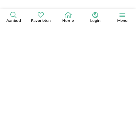
Aanbod
Favorieten
Home
Login
Menu
+31 (0)6 42 15 3630
info@globelander.com
KvK: 85325473
LinkedIn
Facebook
Instagram
X
YouTube
Pinterest
Nieuwsbrief