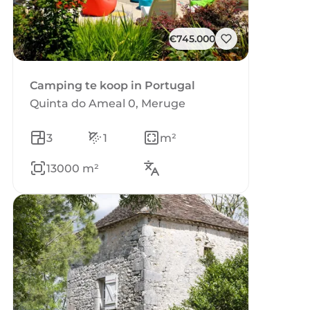
€745.000
Camping te koop in Portugal
Quinta do Ameal 0, Meruge
3
1
m²
13000 m²