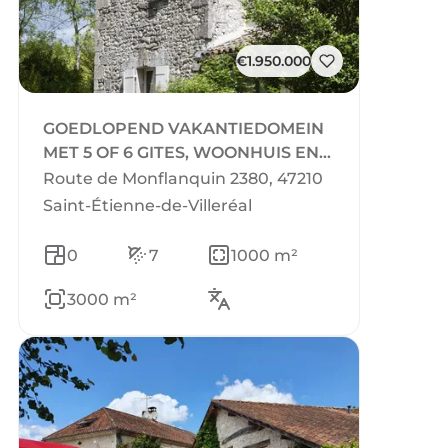
€1.950.000
GOEDLOPEND VAKANTIEDOMEIN
MET 5 OF 6 GITES, WOONHUIS EN
RESTAURANT IN ZUIDWEST
Route de Monflanquin 2380, 47210
FRANKRIJK
Saint-Étienne-de-Villeréal
0
7
1000 m²
3000 m²