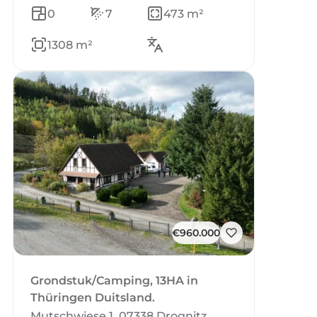
0
7
473 m²
1308 m²
€960.000
Grondstuk/Camping, 13HA in
Thüringen Duitsland.
Mutschwiese 1, 07338 Drognitz