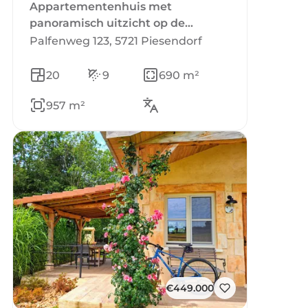
Appartementenhuis met
panoramisch uitzicht op de
Kitzsteinhorn in Oostenrijk
Palfenweg 123, 5721 Piesendorf
20
9
690 m²
957 m²
€449.000