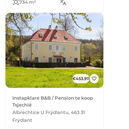
734 m²
€453.911
Instapklare B&B / Pension te koop
Tsjechië
Albrechtice U Frýdlantu, 463 31
Frýdlant