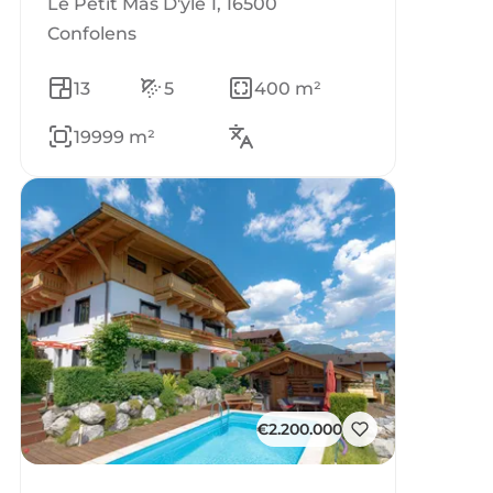
Le Petit Mas D'yle 1, 16500
Confolens
13
5
400 m²
19999 m²
€2.200.000