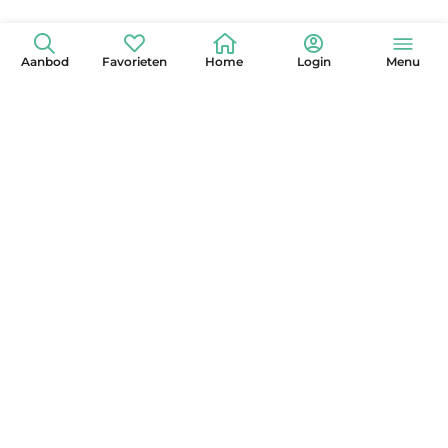
Aanbod
Favorieten
Home
Login
Menu
+31 (0)6 42 15 3630
info@globelander.com
KvK: 85325473
LinkedIn
Facebook
Instagram
X
YouTube
Pinterest
Nieuwsbrief