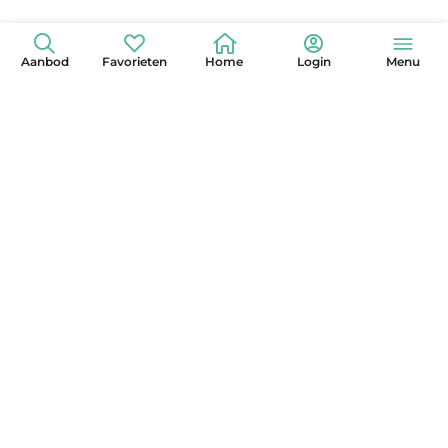
Aanbod
Favorieten
Home
Login
Menu
+31 (0)6 42 15 3630
info@globelander.com
KvK: 85325473
LinkedIn
Facebook
Instagram
X
YouTube
Pinterest
Nieuwsbrief