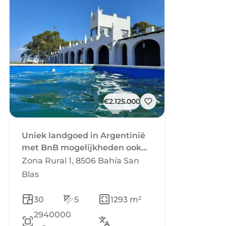
€2.125.000
Uniek landgoed in Argentinië
met BnB mogelijkheden ook
geschikt voor het houden van
Zona Rural 1, 8506 Bahía San
dieren op 294ha
Blas
30
5
1293 m²
2940000