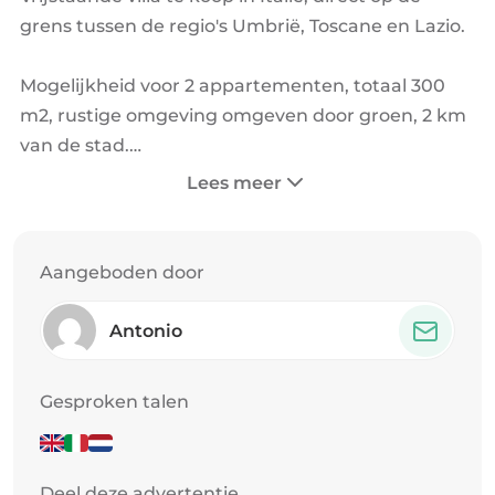
grens tussen de regio's Umbrië, Toscane en Lazio.
Mogelijkheid voor 2 appartementen, totaal 300
m2, rustige omgeving omgeven door groen, 2 km
van de stad.
Lees meer
Het huis heeft 4 slaapkamers, 2 keukens, 2
woonkamers, 2 badkamers, 2 ingangen, 2
geboorde putten, 1 kelder, 1 zolder met
Aangeboden door
mogelijkheid voor een extra slaapkamer, garage
met 4 parkeerplaatsen, 6KW fotovoltaïsch
Antonio
systeem, installatie van 2 LPG ketels, 1 garage. 1
agrarische gereedschapsschuur met
Gesproken talen
aangrenzende badkamer en balkon, 1 bouwkavel
met sterretje op de foto, circa 60 olijfbomen, nog
te schilderen villa, 1500m2 tuin en circa 7500m2
Deel deze advertentie