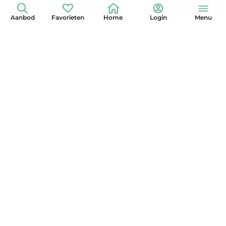
Aanbod
Favorieten
Home
Login
Menu
+31 (0)6 42 15 3630
info@globelander.com
KvK: 85325473
LinkedIn
Facebook
Instagram
X
YouTube
Pinterest
Nieuwsbrief