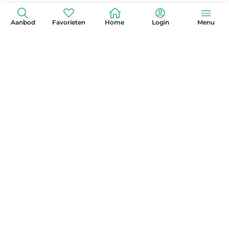
Aanbod
Favorieten
Home
Login
Menu
+31 (0)6 42 15 3630
info@globelander.com
KvK: 85325473
LinkedIn
Facebook
Instagram
X
YouTube
Pinterest
Nieuwsbrief