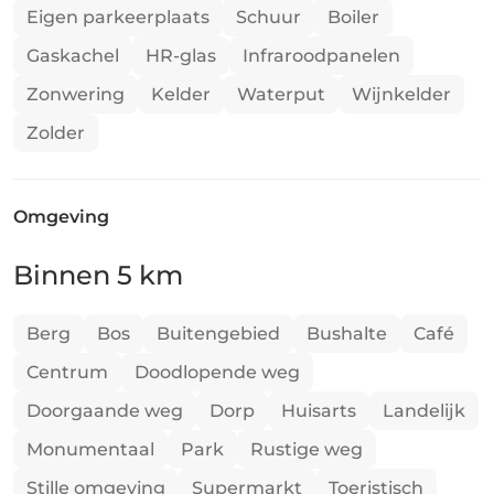
Eigen parkeerplaats
Schuur
Boiler
Gaskachel
HR-glas
Infraroodpanelen
Zonwering
Kelder
Waterput
Wijnkelder
Zolder
Omgeving
Binnen 5 km
Berg
Bos
Buitengebied
Bushalte
Café
Centrum
Doodlopende weg
Doorgaande weg
Dorp
Huisarts
Landelijk
Monumentaal
Park
Rustige weg
Stille omgeving
Supermarkt
Toeristisch