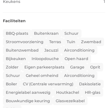
Keukens
1
Faciliteiten
BBQ-plaats
Buitenkraan
Schuur
Stroomvoorziening
Terras
Tuin
Zwembad
Buitenzwembad
Jacuzzi
Airconditioning
Bijkeuken
Inloopdouche
Open haard
Zolder
Eigen parkeerplaats
Garage
Oprit
Schuur
Geheel omheind
Airconditioning
Boiler
CV (Centrale verwarming)
Dakisolatie
Energielabel aanwezig
Houtkachel
HR-glas
Bouwkundige keuring
Glasvezelkabel