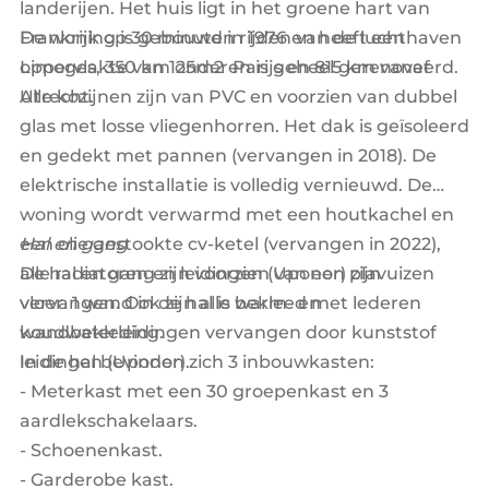
landerijen. Het huis ligt in het groene hart van
Frankrijk op 30 minuten rijden van de luchthaven
De woning is gebouwd in 1976 en heeft een
Limoges, 350 km onder Parijs en 815 km vanaf
oppervlakte van 125m2 en is geheel gerenoveerd.
Utrecht.
Alle kozijnen zijn van PVC en voorzien van dubbel
glas met losse vliegenhorren. Het dak is geïsoleerd
en gedekt met pannen (vervangen in 2018). De
elektrische installatie is volledig vernieuwd. De
woning wordt verwarmd met een houtkachel en
een olie gestookte cv-ketel (vervangen in 2022),
Hal en gang
alle radiatoren en leidingen (Uponor) zijn
De hal en gang zijn voorzien van een plavuizen
vervangen. Ook zijn alle warm- en
vloer. 1 wand in de hal is bekleed met lederen
koudwaterleidingen vervangen door kunststof
wandbekleding.
leidingen (Uponor).
In de hal bevinden zich 3 inbouwkasten:
- Meterkast met een 30 groepenkast en 3
aardlekschakelaars.
- Schoenenkast.
- Garderobe kast.