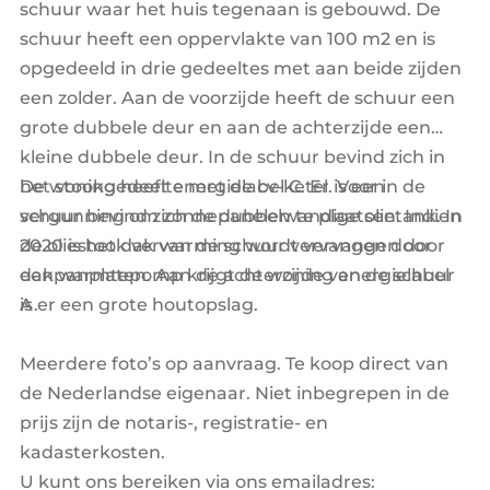
schuur waar het huis tegenaan is gebouwd. De
schuur heeft een oppervlakte van 100 m2 en is
opgedeeld in drie gedeeltes met aan beide zijden
een zolder. Aan de voorzijde heeft de schuur een
grote dubbele deur en aan de achterzijde een
kleine dubbele deur. In de schuur bevind zich in
het stookgedeelte met de cv-ketel. Voor in de
De woning heeft energielabel C. Er is een
schuur bevind zich de dubbelwandige olietank. In
vergunning om zonnepanelen te plaatsen. Indien
2020 is het dak van de schuur vervangen door
de oliestook verwarming wordt vervangen door
dakpanplaten. Aan de achterzijde van de schuur
een warmtepomp krijgt de woning energielabel
is er een grote houtopslag.
A.
Meerdere foto’s op aanvraag. Te koop direct van
de Nederlandse eigenaar. Niet inbegrepen in de
prijs zijn de notaris-, registratie- en
kadasterkosten.
U kunt ons bereiken via ons emailadres: