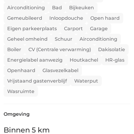
Airconditioning
Bad
Bijkeuken
Bovendien is er een vrijstaande
Gemeubileerd
Inloopdouche
Open haard
garage/werkplaats (85 m² verdeeld over twee
verdiepingen, een carport en extra parking . Dit
Eigen parkeerplaats
Carport
Garage
stenen pand met leien daken,
Geheel omheind
Schuur
Airconditioning
vakwerkconstructie, zichtbare balken en veel
Boiler
CV (Centrale verwarming)
Dakisolatie
karakter is zeer zorgvuldig gerestaureerd en
Energielabel aanwezig
Houtkachel
HR-glas
nauwgezet onderhouden.
Openhaard
Glasvezelkabel
Vrijstaand gastenverblijf
Waterput
Wasruimte
Mis deze kans niet!!
Omgeving
Binnen 5 km