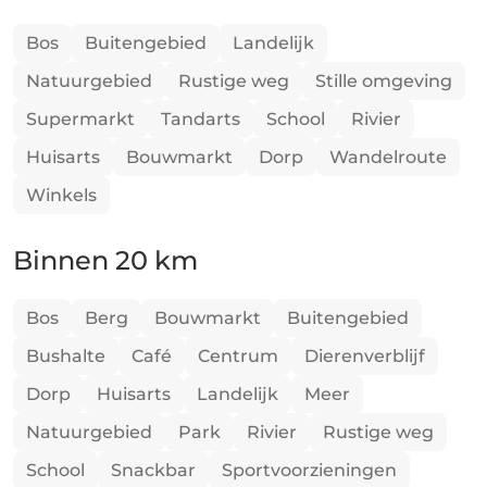
Bos
Buitengebied
Landelijk
Natuurgebied
Rustige weg
Stille omgeving
Supermarkt
Tandarts
School
Rivier
Huisarts
Bouwmarkt
Dorp
Wandelroute
Winkels
Binnen 20 km
Bos
Berg
Bouwmarkt
Buitengebied
Bushalte
Café
Centrum
Dierenverblijf
Dorp
Huisarts
Landelijk
Meer
Natuurgebied
Park
Rivier
Rustige weg
School
Snackbar
Sportvoorzieningen