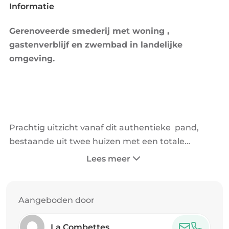
Informatie
Gerenoveerde smederij met woning ,
gastenverblijf en zwembad in landelijke
omgeving.
Prachtig uitzicht vanaf dit authentieke pand,
bestaande uit twee huizen met een totale
leefruimte van 240m², een garage/werkplaats,
Lees meer
een zwembad (5m x 10m) en 3300 m²
aangrenzend terrein. De ingang van de huizen
bevindt zich op de eerste verdieping.
Aangeboden door
La Combettes