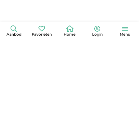
Aanbod
Favorieten
Home
Login
Menu
+31 (0)6 42 15 3630
info@globelander.com
KvK: 85325473
LinkedIn
Facebook
Instagram
X
YouTube
Pinterest