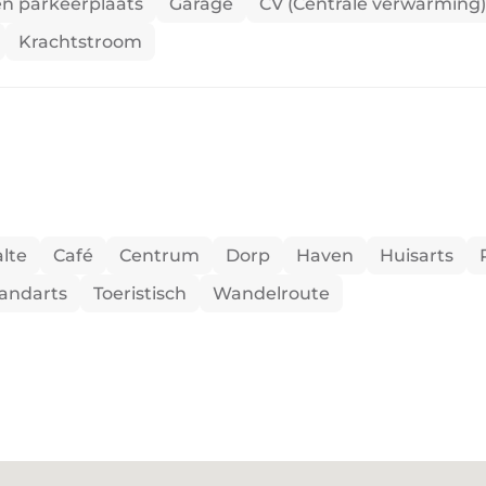
en parkeerplaats
Garage
CV (Centrale verwarming)
Krachtstroom
lte
Café
Centrum
Dorp
Haven
Huisarts
andarts
Toeristisch
Wandelroute