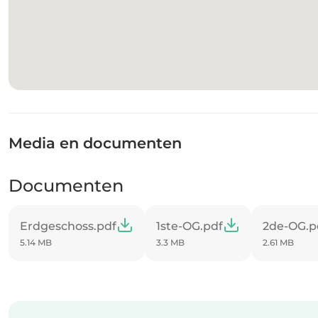
Media en documenten
Documenten
Erdgeschoss.pdf
1ste-OG.pdf
2de-OG.p
5.14 MB
3.3 MB
2.61 MB