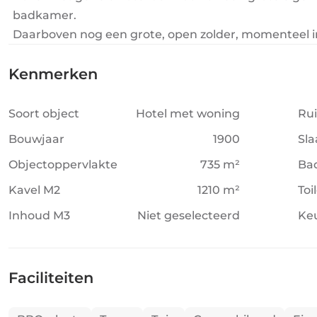
badkamer.
Daarboven nog een grote, open zolder, momenteel in
Kenmerken
Soort object
Hotel met woning
Ru
Bouwjaar
1900
Sl
Objectoppervlakte
735 m²
Ba
Kavel M2
1210 m²
Toi
Inhoud M3
Niet geselecteerd
Ke
Faciliteiten