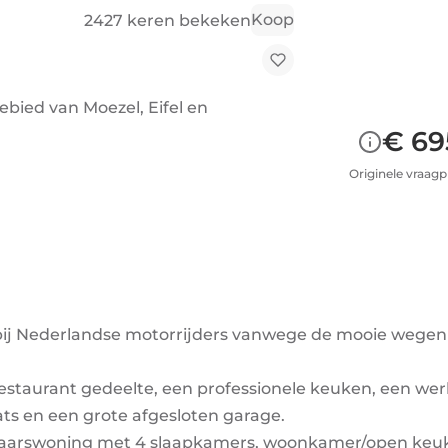
Koop
2427 keren bekeken
ebied van Moezel, Eifel en
€ 69
Originele vraagpr
 bij Nederlandse motorrijders vanwege de mooie wegen
-restaurant gedeelte, een professionele keuken, een we
ts en een grote afgesloten garage.
genaarswoning met 4 slaapkamers, woonkamer/open keu