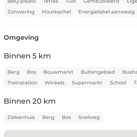
BBQ-plaats
Terras
Tuin
Gemeubileerd
Eig
Zonwering
Houtkachel
Energielabel aanwezig
Omgeving
Binnen 5 km
Berg
Bos
Bouwmarkt
Buitengebied
Busha
Treinstation
Winkels
Supermarkt
School
T
Binnen 20 km
Ziekenhuis
Berg
Bos
Snelweg