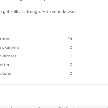
 gebruik als droogruimte voor de was.
imtes
14
aapkamers
0
dkamers
0
letten
0
ukens
0