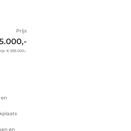
Prijs
5.000,-
ijs: € 695.000,-
 en
rkplaats
ken en