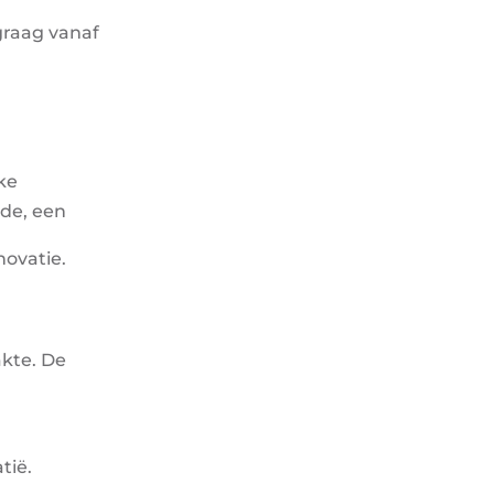
graag vanaf
jke
ade, een
novatie.
kte. De
tië.