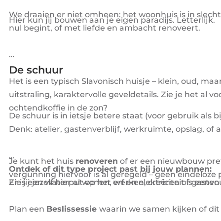
We draaien er niet omheen: het woonhuis is in slecht
Hier kun jij bouwen aan je eigen paradijs. Letterlijk.
nul begint, of met liefde en ambacht renoveert.
De schuur
Het is een typisch Slavonisch huisje – klein, oud, ma
uitstraling, karaktervolle geveldetails. Zie je het 
ochtendkoffie in de zon?
De schuur is in ietsje betere staat (voor gebruik al
Denk: atelier, gastenverblijf, werkruimte, opslag, of al
Je kunt het huis
renoveren
of er een nieuwbouw pre
Ontdek of dit type project past bij jouw plannen:
vergunning hiervoor is al geregeld – geen eindeloze 
Er is een waterput op het erf en elektriciteit is eenvo
Zie jij jezelf hier al wonen, werken, creëren of gast
Plan een
Beslissessie
waarin we samen kijken of dit 