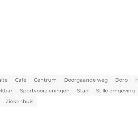
lte
Café
Centrum
Doorgaande weg
Dorp
H
ckbar
Sportvoorzieningen
Stad
Stille omgeving
Ziekenhuis