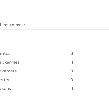
Lees meer
imtes
3
aapkamers
1
dkamers
0
letten
0
ukens
1