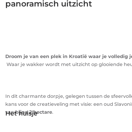
panoramisch uitzicht
Droom je van een plek in Kroatië waar je volledig j
Waar je wakker wordt met uitzicht op glooiende heuvel
In dit charmante dorpje, gelegen tussen de sfeervolle
kans voor de creatieveling met visie: een oud Slavon
van
bijna 2 hectare
.
Het huisje