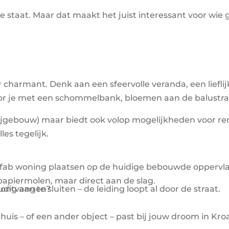
e staat. Maar dat maakt het juist interessant voor wie 
ar charmant. Denk aan een sfeervolle veranda, een liefli
al voor je met een schommelbank, bloemen aan de balustr
s bijgebouw) maar biedt ook volop mogelijkheden voor re
les tegelijk.
fab woning plaatsen op de huidige bebouwde oppervla
papiermolen, maar direct aan de slag.
udig aan te sluiten – de leiding loopt al door de straat.
en ontvangen?
huis – of een ander object – past bij jouw droom in Kroa