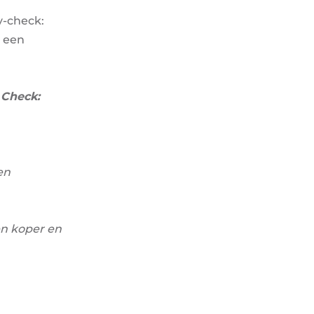
y-check:
e een
 Check:
en
en koper en