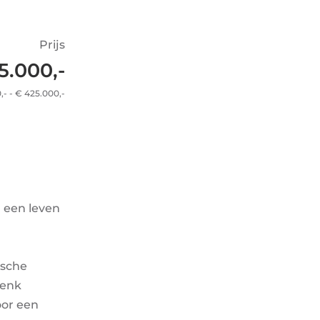
Prijs
25.000,-
0,- - € 425.000,-
n een leven
ische
Denk
oor een