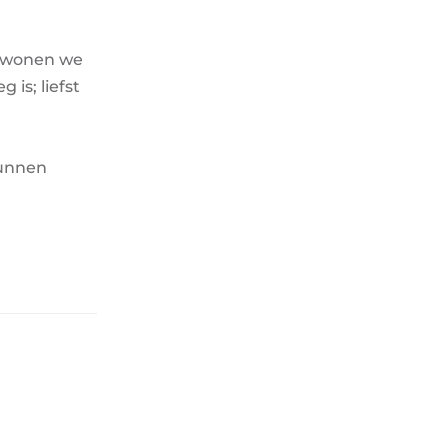
d wonen we
is; liefst
kunnen