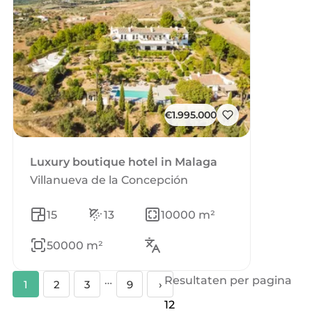
€1.995.000
Luxury boutique hotel in Malaga
Villanueva de la Concepción
15
13
10000 m²
50000 m²
…
Resultaten per pagina
1
2
3
9
›