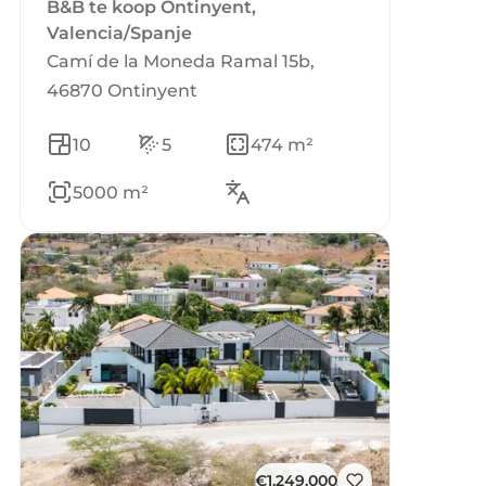
B&B te koop Ontinyent,
Valencia/Spanje
Camí de la Moneda Ramal 15b,
46870 Ontinyent
10
5
474 m²
5000 m²
€1.249.000