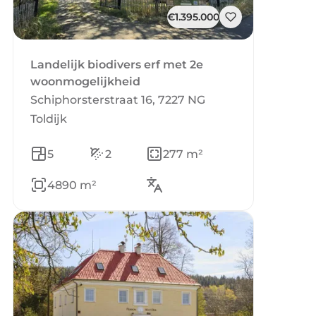
€1.395.000
Landelijk biodivers erf met 2e
woonmogelijkheid
Schiphorsterstraat 16, 7227 NG
Toldijk
5
2
277 m²
4890 m²