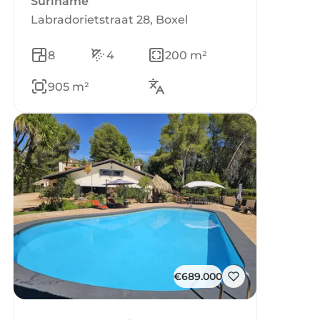
Suriname
Labradorietstraat 28, Boxel
8
4
200 m²
905 m²
€689.000