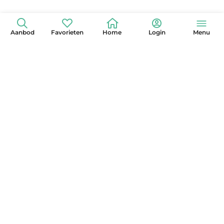
Aanbod
Favorieten
Home
Login
Menu
+31 (0)6 42 15 3630
info@globelander.com
KvK: 85325473
LinkedIn
Facebook
Instagram
X
YouTube
Pinterest
Nieuwsbrief