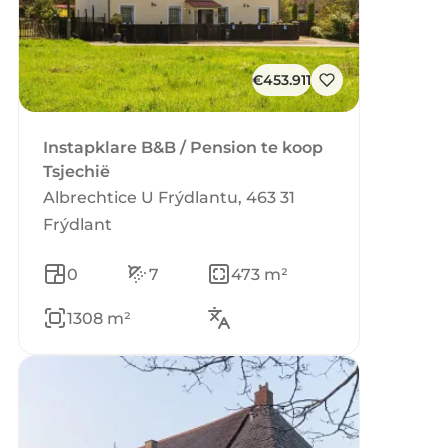
€453.911
Instapklare B&B / Pension te koop
Tsjechië
Albrechtice U Frýdlantu, 463 31
Frýdlant
0
7
473 m²
1308 m²