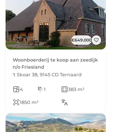
€649.000
Woonboerderij te koop aan zeedijk
n/o Friesland
't Skoar 38, 9145 CD Ternaard
4
1
383 m²
1850 m²