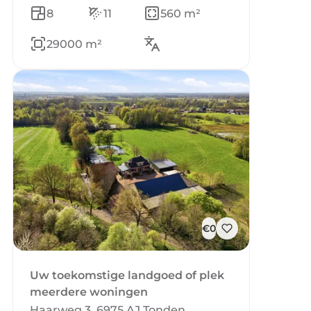
8
11
560 m²
29000 m²
€0
Uw toekomstige landgoed of plek
meerdere woningen
Haarweg 3, 6975 AJ Tonden