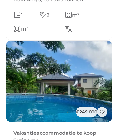
1
2
m²
m²
€249.000
Vakantieaccommodatie te koop