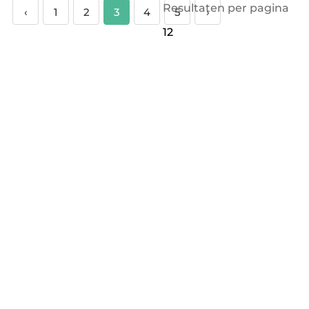
Resultaten per pagina
‹
1
2
3
4
5
›