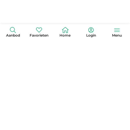
Aanbod
Favorieten
Home
Login
Menu
+31 (0)6 42 15 3630
info@globelander.com
KvK: 85325473
LinkedIn
Facebook
Instagram
X
YouTube
Pinterest