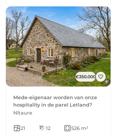
€350.000
Mede-eigenaar worden van onze
hospitality in de parel Letland?
Nītaure
21
12
526 m²