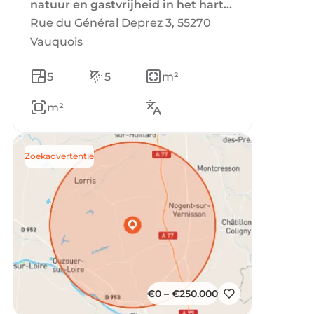
natuur en gastvrijheid in het hart
van de Argonne
Rue du Général Deprez 3, 55270
Vauquois
5
5
m²
m²
Zoekadvertentie
€0 – €250.000