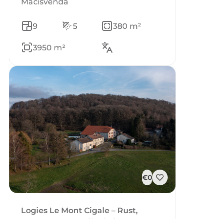
Macisvenda
9
5
380 m²
3950 m²
€0
Logies Le Mont Cigale – Rust,