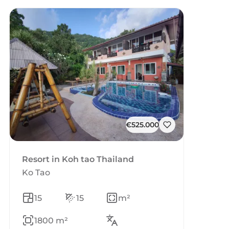
€525.000
Resort in Koh tao Thailand
Ko Tao
15
15
m²
1800 m²