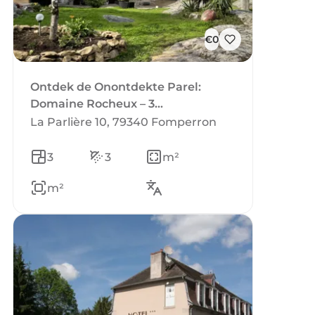
€0
Ontdek de Onontdekte Parel:
Domaine Rocheux – 3
Vakantieverblijven
La Parlière 10, 79340 Fomperron
3
3
m²
m²