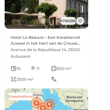
€750.000
Hotel La Beauze – Een Karaktervol
Juweel in het Hart van de Creuse
(Aubusson)
Avenue de la République 14, 23200
Aubusson
10
11
600 m²
2000 m²
Zoekadvertentie