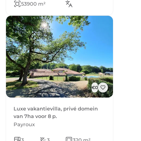
53900 m²
€0
Luxe vakantievilla, privé domein
van 7ha voor 8 p.
Payroux
3
3
320 m²