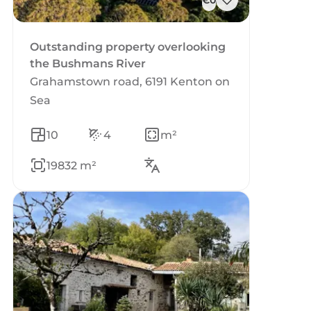
€0
Outstanding property overlooking
the Bushmans River
Grahamstown road, 6191 Kenton on
Sea
10
4
m²
19832 m²