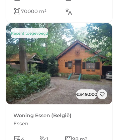
70000 m²
Recent toegevoegd
€349.000
Woning Essen (België)
Essen
4
1
98 m²