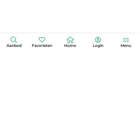
Aanbod
Favorieten
Home
Login
Menu
+31 (0)6 42 15 3630
info@globelander.com
KvK: 85325473