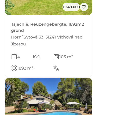
€249.000
Tsjechië, Reuzengebergte, 1892m2
grond
Horní Sytová 33, 51241 Víchová nad
Jizerou
4
1
105 m²
1892 m²