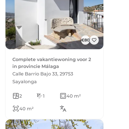
€80
Complete vakantiewoning voor 2
in provincie Málaga
Calle Barrio Bajo 33, 29753
Sayalonga
2
1
40 m²
40 m²