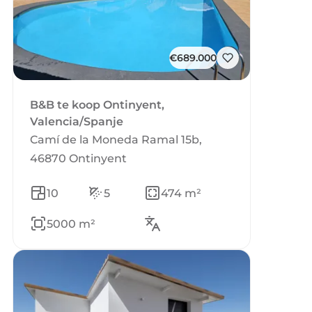
€689.000
B&B te koop Ontinyent,
Valencia/Spanje
Camí de la Moneda Ramal 15b,
46870 Ontinyent
10
5
474 m²
5000 m²