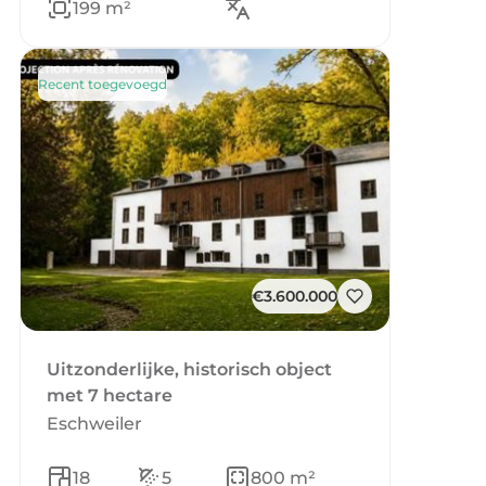
199 m²
Recent toegevoegd
€3.600.000
Uitzonderlijke, historisch object
met 7 hectare
Eschweiler
18
5
800 m²