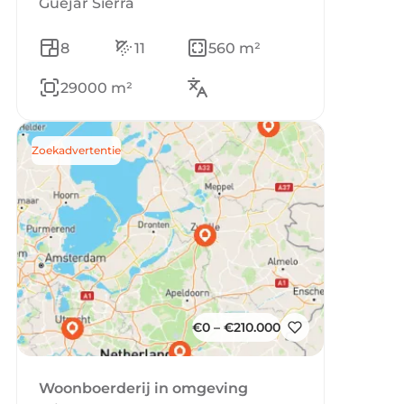
Guejar Sierra
8
11
560 m²
29000 m²
Zoekadvertentie
€0 – €210.000
Woonboerderij in omgeving