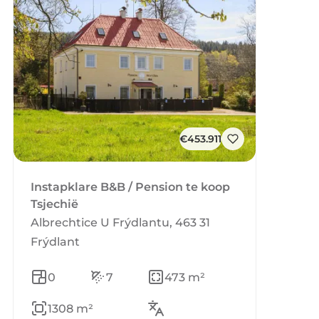
€453.911
Instapklare B&B / Pension te koop
Tsjechië
Albrechtice U Frýdlantu, 463 31
Frýdlant
0
7
473 m²
1308 m²