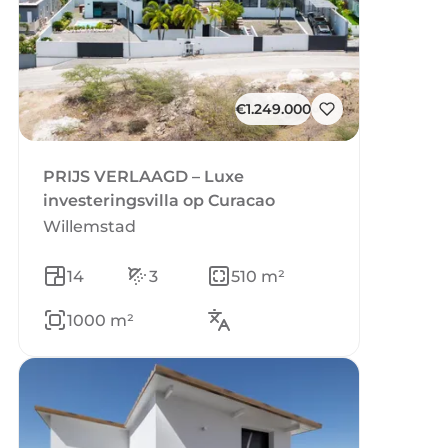
€1.249.000
PRIJS VERLAAGD – Luxe
investeringsvilla op Curacao
Willemstad
14
3
510 m²
1000 m²