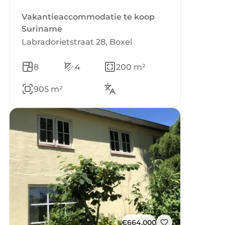
Vakantieaccommodatie te koop
Suriname
Labradorietstraat 28, Boxel
8
4
200 m²
905 m²
€664.000