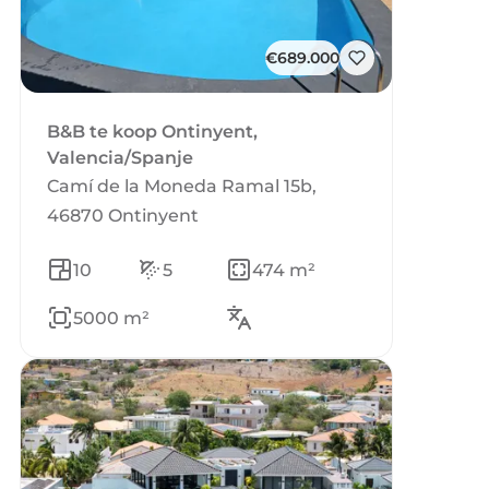
€689.000
B&B te koop Ontinyent,
Valencia/Spanje
Camí de la Moneda Ramal 15b,
46870 Ontinyent
10
5
474 m²
5000 m²