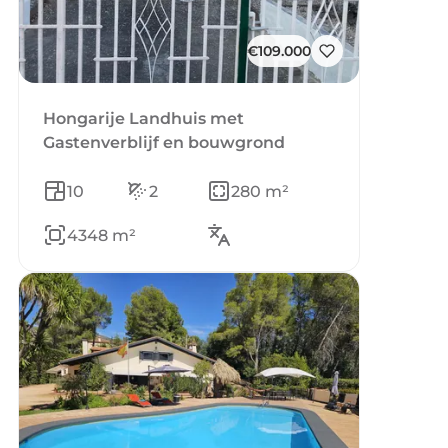
€109.000
Hongarije Landhuis met
Gastenverblijf en bouwgrond
10
2
280 m²
4348 m²