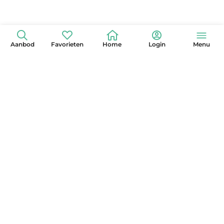
Aanbod
Favorieten
Home
Login
Menu
+31 (0)6 42 15 3630
info@globelander.com
KvK: 85325473
LinkedIn
Facebook
Instagram
X
YouTube
Pinterest