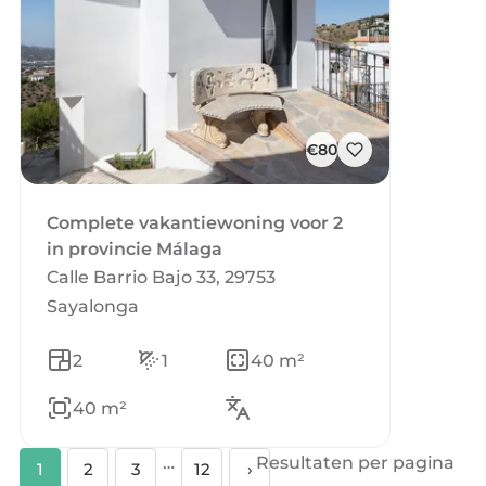
€80
Complete vakantiewoning voor 2
in provincie Málaga
Calle Barrio Bajo 33, 29753
Sayalonga
2
1
40 m²
40 m²
…
Resultaten per pagina
1
2
3
12
›