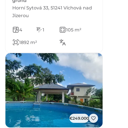
grond
Horní Sytová 33, 51241 Víchová nad
Jizerou
4
1
105 m²
1892 m²
€249.000