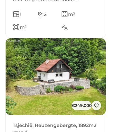
1
2
m²
m²
€249.000
Tsjechië, Reuzengebergte, 1892m2