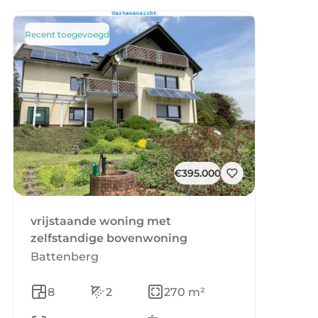
Recent toegevoegd
€395.000
vrijstaande woning met
zelfstandige bovenwoning
Battenberg
8
2
270 m²