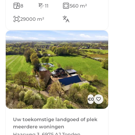
8
11
560 m²
29000 m²
€0
Uw toekomstige landgoed of plek
meerdere woningen
Haarweg 3, 6975 AJ Tonden