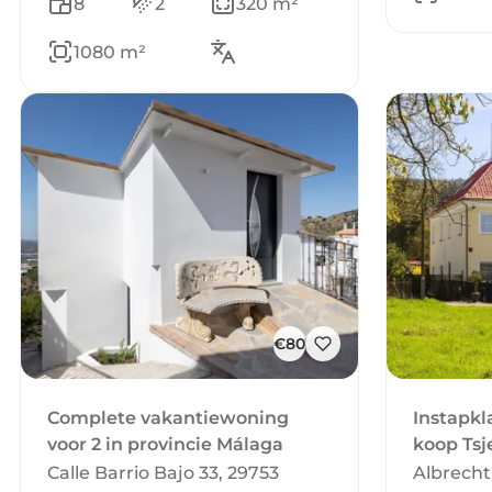
8
2
320 m²
1080 m²
€80
Complete vakantiewoning
Instapkl
voor 2 in provincie Málaga
koop Tsj
Calle Barrio Bajo 33, 29753
Albrecht