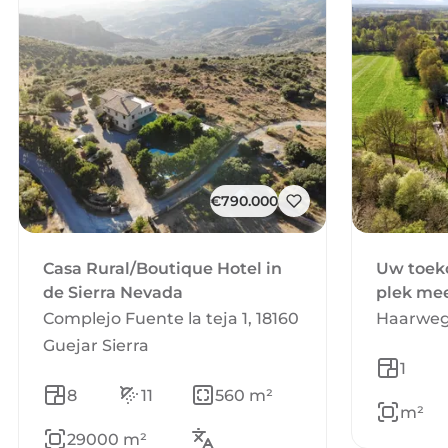
€790.000
Casa Rural/Boutique Hotel in
Uw toek
de Sierra Nevada
plek me
Complejo Fuente la teja 1, 18160
Haarweg 
Guejar Sierra
1
8
11
560 m²
m²
29000 m²