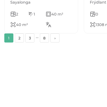
Sayalonga
Frýdlant
2
1
40 m²
0
40 m²
1308 
…
1
2
3
8
›