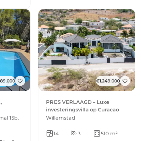
89.000
€1.249.000
,
PRIJS VERLAAGD – Luxe
investeringsvilla op Curacao
al 15b,
Willemstad
14
3
510 m²