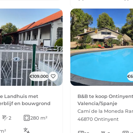
€109.000
€6
je Landhuis met
B&B te koop Ontinyent
rblijf en bouwgrond
Valencia/Spanje
Camí de la Moneda Ram
2
280 m²
46870 Ontinyent
 m²