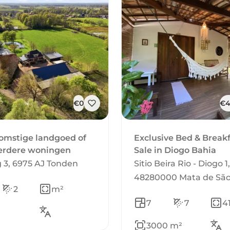
€0
€4
omstige landgoed of
Exclusive Bed & Breakf
erdere woningen
Sale in Diogo Bahia
3, 6975 AJ Tonden
Sitio Beira Rio - Diogo 1,
48280000 Mata de São
2
m²
7
7
4
3000 m²