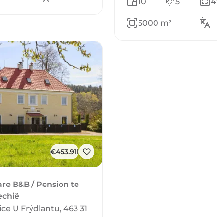
10
5
4
5000 m²
€453.911
are B&B / Pension te
echië
ice U Frýdlantu, 463 31