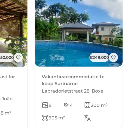
50.000
€249.000
ast for
Vakantieaccommodatie te
koop Suriname
Labradorietstraat 28, Boxel
 João
8
4
200 m²
18 m²
905 m²