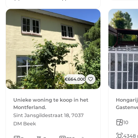
€664.000
Unieke woning te koop in het
Hongari
Montferland.
Gastenve
Sint Jansgildestraat 18, 7037
10
DM Beek
4348