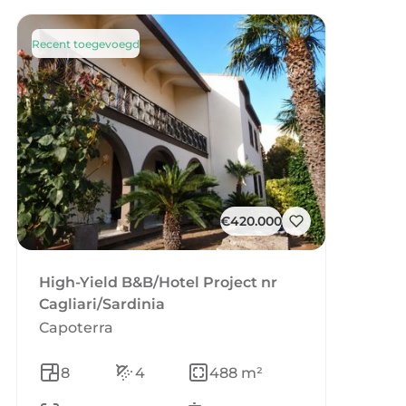
Recent toegevoegd
€420.000
High-Yield B&B/Hotel Project nr
Cagliari/Sardinia
Capoterra
8
4
488 m²