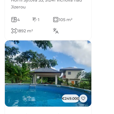
Horní Sytová 33, 51241 Víchová nad
Jizerou
4
1
105 m²
1892 m²
€249.000