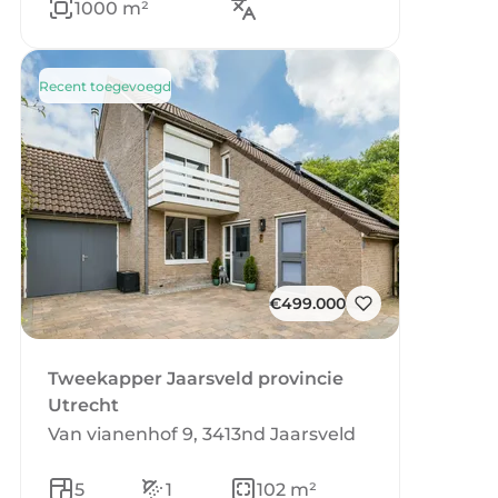
1000 m²
Recent toegevoegd
€499.000
Tweekapper Jaarsveld provincie
Utrecht
Van vianenhof 9, 3413nd Jaarsveld
5
1
102 m²