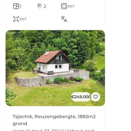
1
2
m²
m²
€249.000
Tsjechië, Reuzengebergte, 1892m2
grond