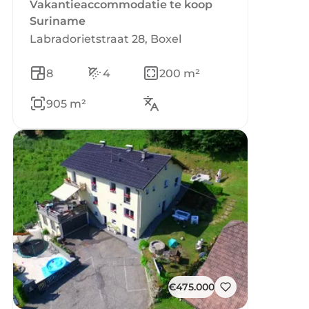
Vakantieaccommodatie te koop
Suriname
Labradorietstraat 28, Boxel
8
4
200 m²
905 m²
€475.000