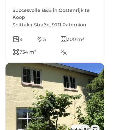
Succesvolle B&B in Oostenrijk te
Koop
Spittaler Straße, 9711 Paternion
9
5
300 m²
734 m²
€664.000