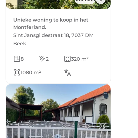
Unieke woning te koop in het
Montferland.
Sint Jansgildestraat 18, 7037 DM
Beek
8
2
320 m²
1080 m²