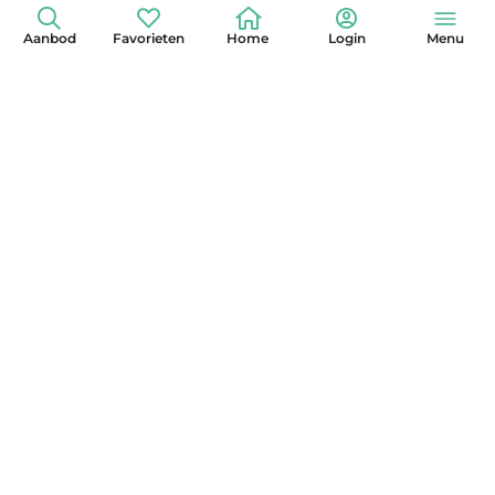
Aanbod
Favorieten
Home
Login
Menu
+31 (0)6 42 15 3630
info@globelander.com
KvK: 85325473
LinkedIn
Facebook
Instagram
X
YouTube
Pinterest
Nieuwsbrief