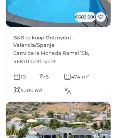
€689.000
B&B te koop Ontinyent,
Valencia/Spanje
Camí de la Moneda Ramal 15b,
46870 Ontinyent
10
5
474 m²
5000 m²