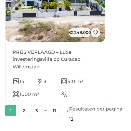
€1.249.000
PRIJS VERLAAGD – Luxe
investeringsvilla op Curacao
Willemstad
14
3
510 m²
1000 m²
…
Resultaten per pagina
1
2
3
11
›