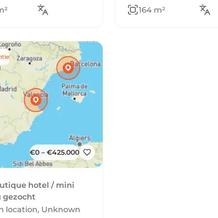
m²
164 m²
tie
€0 – €425.000
utique hotel / mini
 gezocht
 location, Unknown