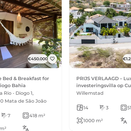
€450.000
€1.
e Bed & Breakfast for
PRIJS VERLAAGD – Lu
Diogo Bahia
investeringsvilla op C
a Rio - Diogo 1,
Willemstad
0 Mata de São João
14
3
5
7
418 m²
1000 m²
 m²