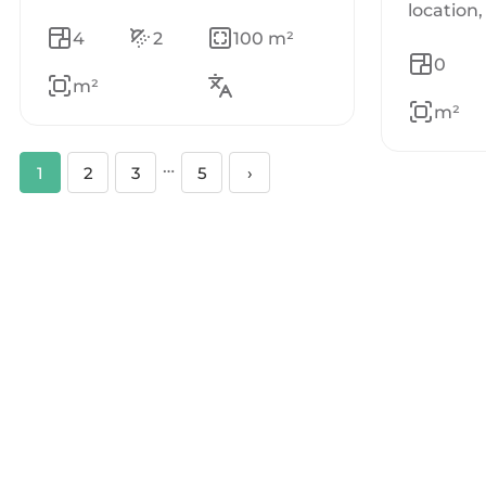
location
4
2
100 m²
0
m²
m²
…
1
2
3
5
›