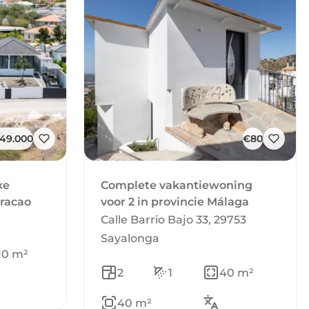
249.000
€80
xe
Complete vakantiewoning
uracao
voor 2 in provincie Málaga
Calle Barrio Bajo 33, 29753
Sayalonga
10 m²
2
1
40 m²
40 m²