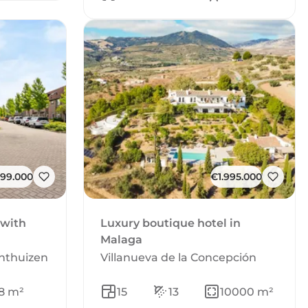
99.000
€1.995.000
 with
Luxury boutique hotel in
Malaga
enthuizen
Villanueva de la Concepción
18 m²
15
13
10000 m²