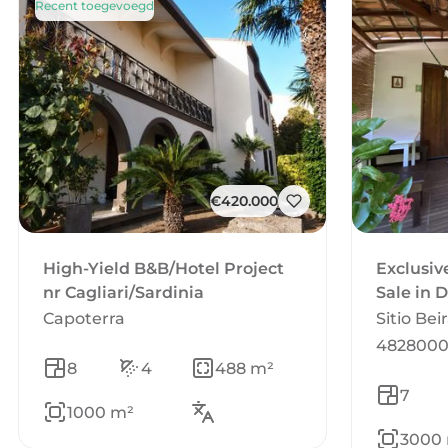
Recent toegevoegd
€420.000
High-Yield B&B/Hotel Project
Exclusiv
nr Cagliari/Sardinia
Sale in 
Capoterra
Sitio Beir
4828000
8
4
488 m²
7
1000 m²
3000