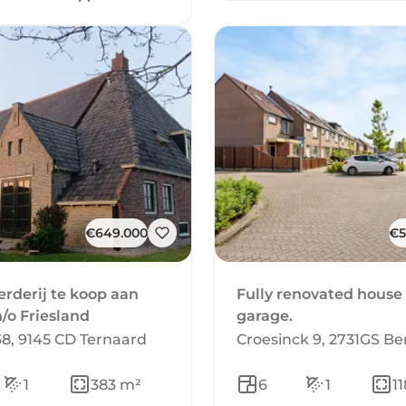
€649.000
€5
derij te koop aan
Fully renovated house
n/o Friesland
garage.
 38, 9145 CD Ternaard
Croesinck 9, 2731GS B
1
383 m²
6
1
1