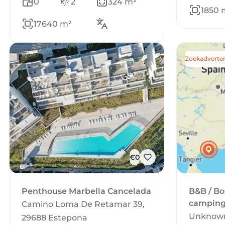
0
2
324 m²
1850 
17640 m²
Zoekadverten
€0
Penthouse Marbella Cancelada
B&B / Bo
camping
Camino Loma De Retamar 39,
Unknown
29688 Estepona