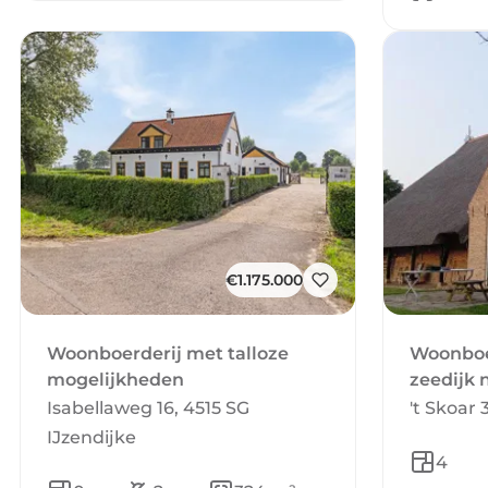
€1.175.000
Woonboerderij met talloze
Woonboer
mogelijkheden
zeedijk 
Isabellaweg 16, 4515 SG
't Skoar
IJzendijke
4