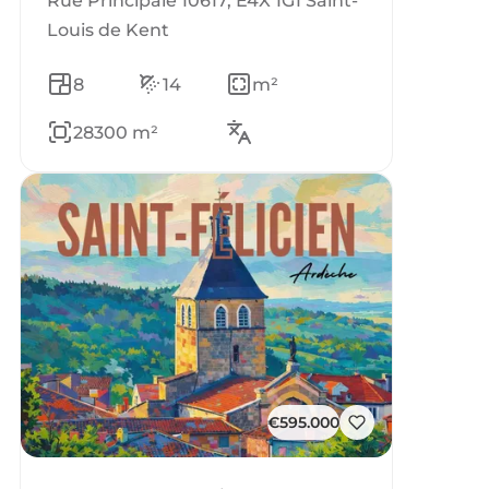
Rue Principale 10617, E4X 1G1 Saint-
Louis de Kent
8
14
m²
28300 m²
€595.000