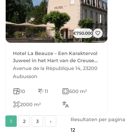
€750.000
Hotel La Beauze – Een Karaktervol
Juweel in het Hart van de Creuse
(Aubusson)
Avenue de la République 14, 23200
Aubusson
10
11
600 m²
2000 m²
Resultaten per pagina
1
2
3
›