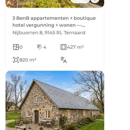
3 BenB appartementen + boutique
hotel vergunning + wonen —
unieke kans aan de Waddenkust
Nijbuorren 8, 9145 RL Ternaard
0
4
427 m²
820 m²