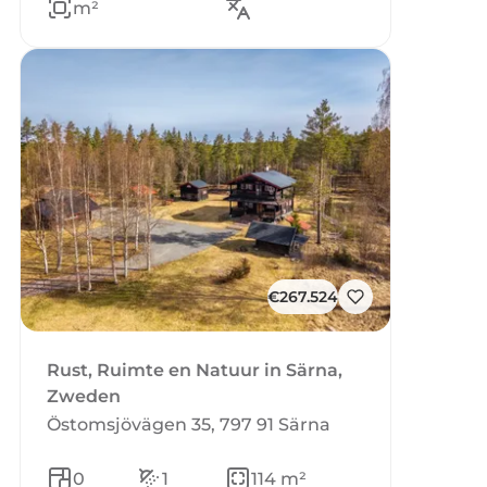
m²
€267.524
Rust, Ruimte en Natuur in Särna,
Zweden
Östomsjövägen 35, 797 91 Särna
0
1
114 m²