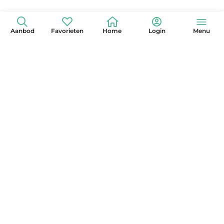
Aanbod
Favorieten
Home
Login
Menu
+31 (0)6 42 15 3630
info@globelander.com
KvK: 85325473
LinkedIn
Facebook
Instagram
X
YouTube
Pinterest
Nieuwsbrief