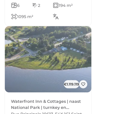
6
2
194 m²
1095 m²
€1.119.119
Waterfront Inn & Cottages | naast
National Park | turnkey en
goedlopend