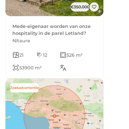
€350.000
Mede-eigenaar worden van onze
hospitality in de parel Letland?
Nītaure
21
12
526 m²
53900 m²
Zoekadvertentie