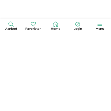
Aanbod
Favorieten
Home
Login
Menu
+31 (0)6 42 15 3630
info@globelander.com
KvK: 85325473
LinkedIn
Facebook
Instagram
X
YouTube
Pinterest