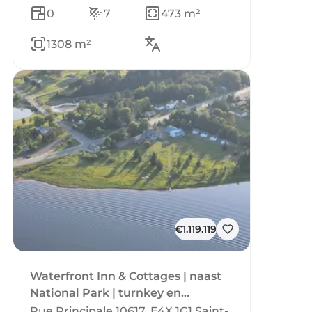
0
7
473 m²
1308 m²
€1.119.119
Waterfront Inn & Cottages | naast
National Park | turnkey en
goedlopend
Rue Principale 10617, E4X 1G1 Saint-