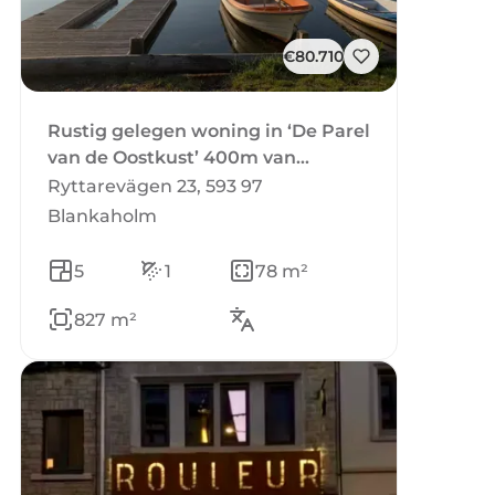
€80.710
Rustig gelegen woning in ‘De Parel
van de Oostkust’ 400m van
haven/badplaats en omgeven door
Ryttarevägen 23, 593 97
bos.
Blankaholm
5
1
78 m²
827 m²