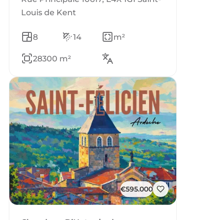
Louis de Kent
8
14
m²
28300 m²
€595.000