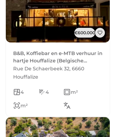
€600.000
B&B, Koffiebar en e-MTB verhuur in
hartje Houffalize (Belgische
Ardennen)
Rue De Schaerbeek 32, 6660
Houffalize
4
4
m²
m²