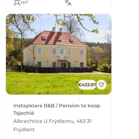
m²
€453.911
Instapklare B&B / Pension te koop
Tsjechië
Albrechtice U Frýdlantu, 463 31
Frýdlant