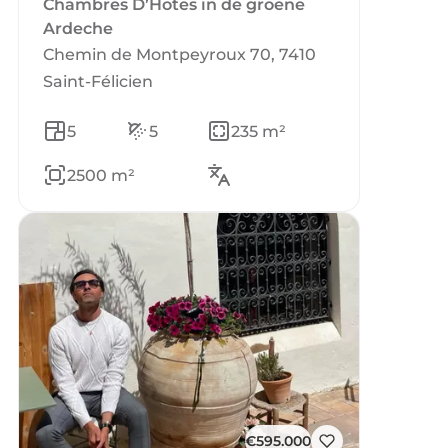
Chambres D’Hotes in de groene
Ardeche
Chemin de Montpeyroux 70, 7410
Saint-Félicien
5
5
235 m²
2500 m²
€595.000