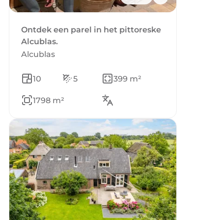
Ontdek een parel in het pittoreske
Alcublas.
Alcublas
10
5
399 m²
1798 m²