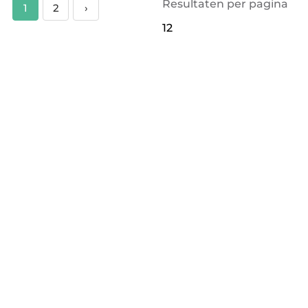
Resultaten per pagina
1
2
›