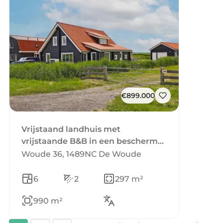
€899.000
Vrijstaand landhuis met
vrijstaande B&B in een beschermd
weidevogelgebied te koop
Woude 36, 1489NC De Woude
aangeboden.
6
2
297 m²
990 m²