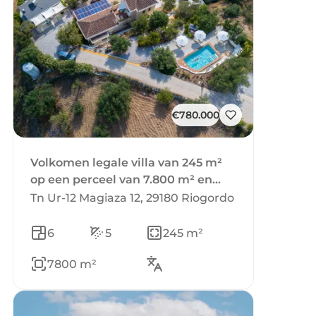
€780.000
Volkomen legale villa van 245 m²
op een perceel van 7.800 m² en
geweldig uizicht, met
Tn Ur-12 Magiaza 12, 29180 Riogordo
uitbreidingsmogelijkheid van 200
m².
6
5
245 m²
7800 m²