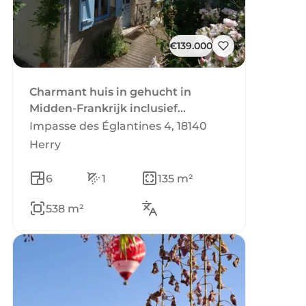
€139.000
Charmant huis in gehucht in
Midden-Frankrijk inclusief
inboedel.
Impasse des Églantines 4, 18140
Herry
6
1
135 m²
538 m²