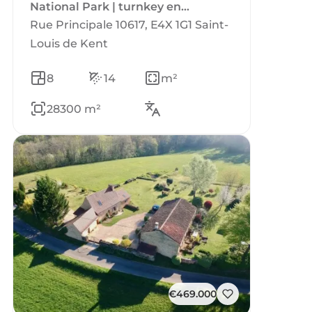
National Park | turnkey en
goedlopend
Rue Principale 10617, E4X 1G1 Saint-
Louis de Kent
8
14
m²
28300 m²
€469.000