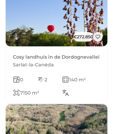
€272.850
Cosy landhuis in de Dordognevallei
Sarlat-la-Canéda
0
2
140 m²
7150 m²