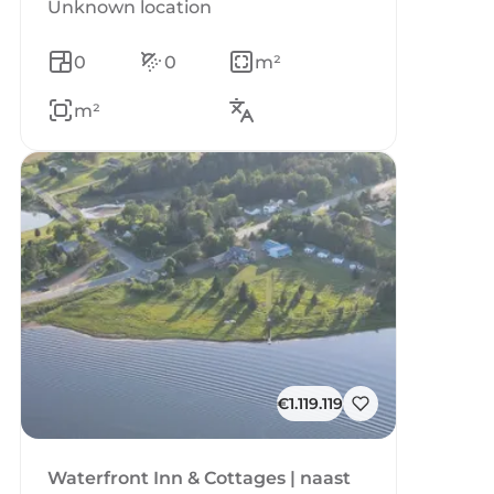
Unknown location
0
0
m²
m²
€1.119.119
Waterfront Inn & Cottages | naast