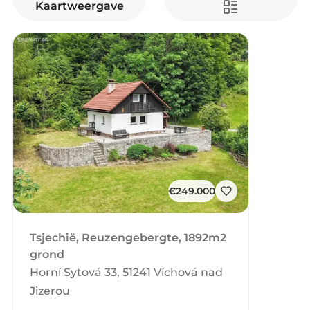
Kaartweergave
€249.000
Tsjechië, Reuzengebergte, 1892m2
grond
Horní Sytová 33, 51241 Víchová nad
Jizerou