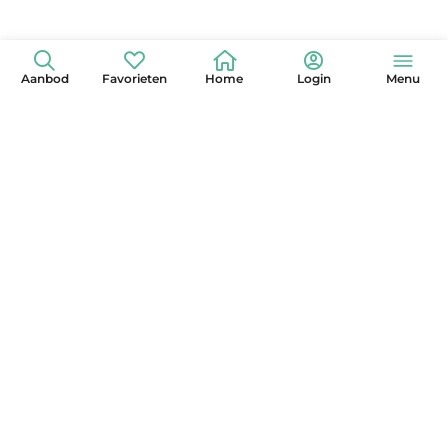
Aanbod
Favorieten
Home
Login
Menu
+31 (0)6 42 15 3630
info@globelander.com
KvK: 85325473
LinkedIn
Facebook
Instagram
X
YouTube
Pinterest