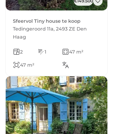
€149.500
Sfeervol Tiny house te koop
Tedingeroord 11a, 2493 ZE Den
Haag
2
1
47 m²
47 m²