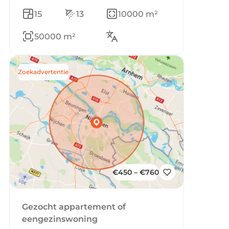
15
13
10000 m²
50000 m²
Zoekadvertentie
€450 – €760
Gezocht appartement of
eengezinswoning