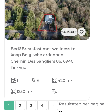
€635.000
Bed&Breakfast met wellness te
koop Belgische ardennen
Chemin Des Sangliers 86, 6940
Durbuy
1
6
420 m²
1250 m²
Resultaten per pagina
1
2
3
4
›