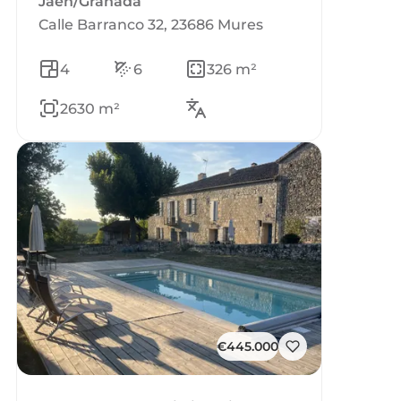
Jaén/Granada
Calle Barranco 32, 23686 Mures
4
6
326 m²
2630 m²
€445.000