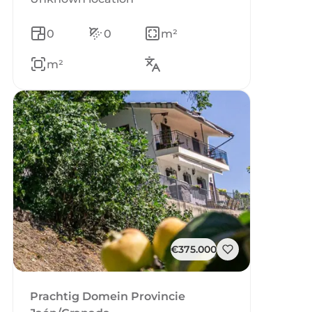
0
0
m²
m²
€375.000
Prachtig Domein Provincie