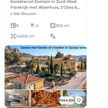
Karaktervol Domein in Zuid-West
Frankrijk met Woonhuis, 2 Gîtes &
Zwembad, 1,4 ha en bijgebouwen
L'Isle-Bouzon
9
4
300 m²
14000 m²
€544.500