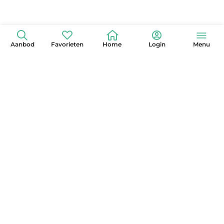
Aanbod
Favorieten
Home
Login
Menu
+31 (0)6 42 15 3630
info@globelander.com
KvK: 85325473
LinkedIn
Facebook
Instagram
X
YouTube
Pinterest