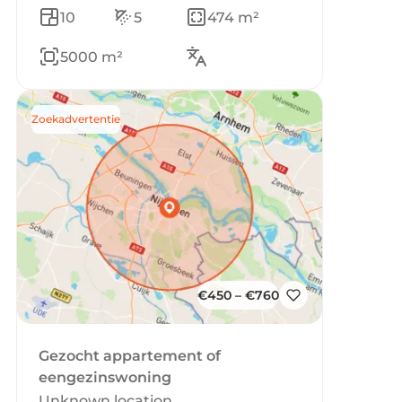
10
5
474 m²
5000 m²
Zoekadvertentie
€450 – €760
Gezocht appartement of
eengezinswoning
Unknown location