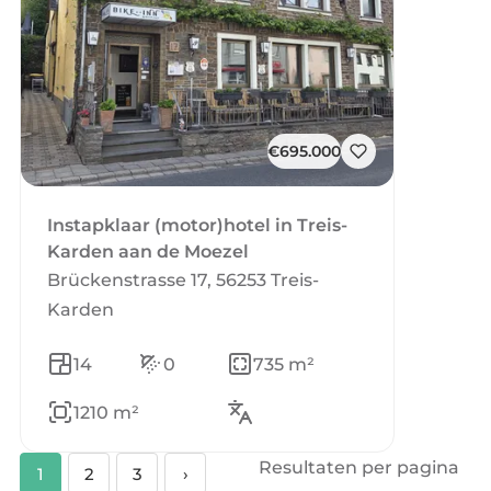
€695.000
Instapklaar (motor)hotel in Treis-
Karden aan de Moezel
Brückenstrasse 17, 56253 Treis-
Karden
14
0
735 m²
1210 m²
Resultaten per pagina
1
2
3
›