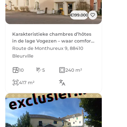
€199.000
Karakteristieke chambres d’hôtes
in de lage Vogezen – waar comfort
en rust centraal staan
Route de Monthureux 9, 88410
Bleurville
10
5
240 m²
417 m²