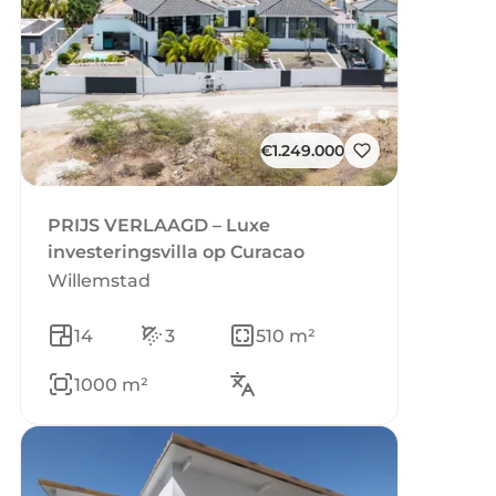
€1.249.000
PRIJS VERLAAGD – Luxe
investeringsvilla op Curacao
Willemstad
14
3
510 m²
1000 m²