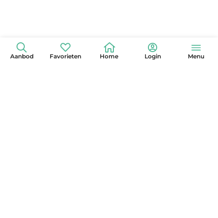
Aanbod
Favorieten
Home
Login
Menu
+31 (0)6 42 15 3630
info@globelander.com
KvK: 85325473
LinkedIn
Facebook
Instagram
X
YouTube
Pinterest