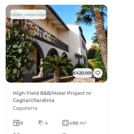
Recent toegevoegd
€420.000
High-Yield B&B/Hotel Project nr
Cagliari/Sardinia
Capoterra
8
4
488 m²