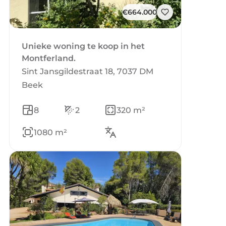
€664.000
Unieke woning te koop in het
Montferland.
Sint Jansgildestraat 18, 7037 DM
Beek
8
2
320 m²
1080 m²