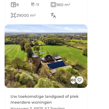
8
11
560 m²
29000 m²
€0
Uw toekomstige landgoed of plek
meerdere woningen
Haarweg 3, 6975 AJ Tonden