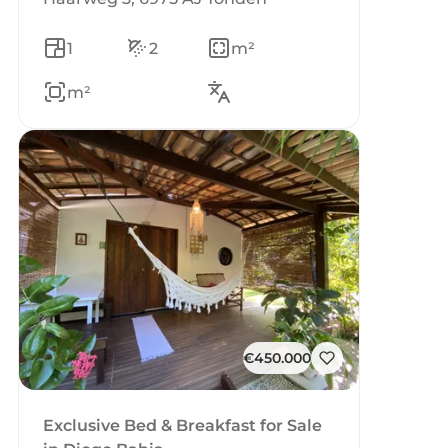
1
2
m²
m²
€450.000
Exclusive Bed & Breakfast for Sale