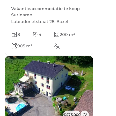
Vakantieaccommodatie te koop
Suriname
Labradorietstraat 28, Boxel
8
4
200 m²
905 m²
€475.000