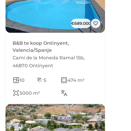
€689.000
B&B te koop Ontinyent,
Valencia/Spanje
Camí de la Moneda Ramal 15b,
46870 Ontinyent
10
5
474 m²
5000 m²