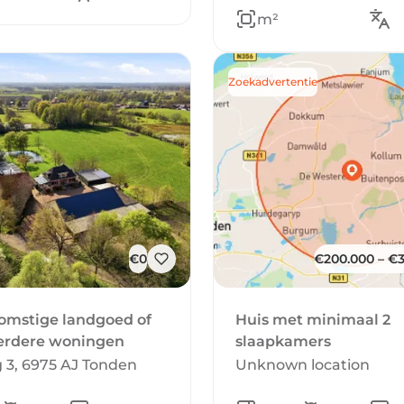
m²
Zoekadvertentie
€0
€200.000 – €
omstige landgoed of
Huis met minimaal 2
erdere woningen
slaapkamers
3, 6975 AJ Tonden
Unknown location