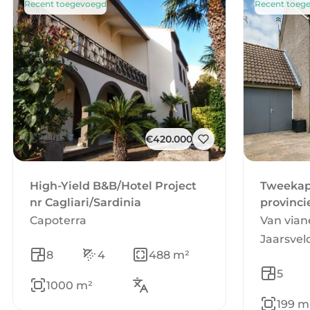
Recent toegevoegd
Recent toeg
€420.000
High-Yield B&B/Hotel Project
Tweekap
nr Cagliari/Sardinia
provinci
Capoterra
Van vian
Jaarsvel
8
4
488 m²
5
1000 m²
199 m