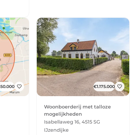
350.000
€1.175.000
Woonboerderij met talloze
mogelijkheden
Isabellaweg 16, 4515 SG
IJzendijke