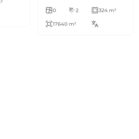
²
0
2
324 m²
17640 m²