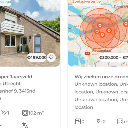
Zoekadvertentie
evoegd
€499.000
€300.000 – €
per Jaarsveld
Wij zoeken onze dro
e Utrecht
Unknown location, U
enhof 9, 3413nd
location, Unknown loca
d
Unknown location, U
location
1
102 m²
0
0
m
²