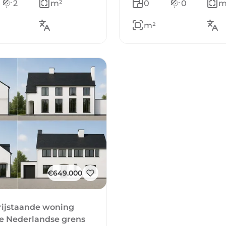
2
m²
0
0
m
m²
€649.000
rijstaande woning
de Nederlandse grens