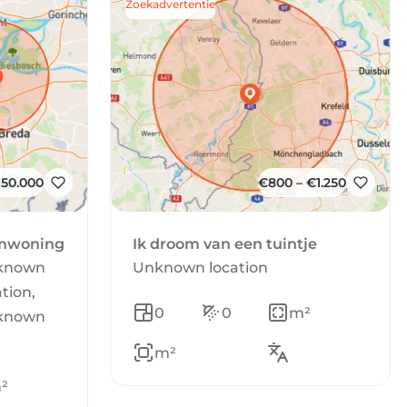
Zoekadvertentie
750.000
€800 – €1.250
omwoning
Ik droom van een tuintje
nknown
Unknown location
tion,
0
0
m²
nknown
m²
²