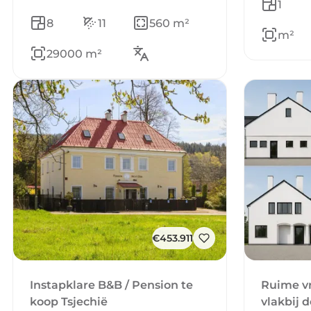
1
8
11
560 m²
m²
29000 m²
€453.911
Instapklare B&B / Pension te
Ruime v
koop Tsjechië
vlakbij 