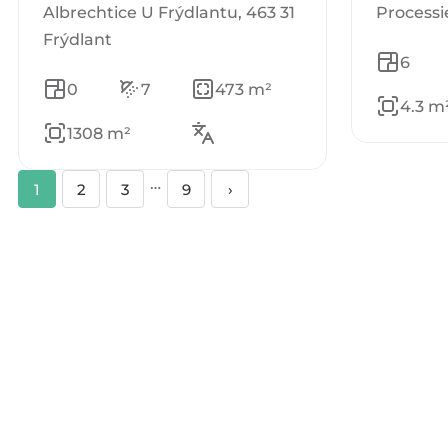
Albrechtice U Frýdlantu, 463 31
Processi
Frýdlant
6
0
7
473 m²
4.3 m
1308 m²
…
1
2
3
9
›